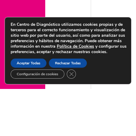
Política de calidad y medioambiente
Política de igualdad
Política de seguridad de la información
En Centro de Diagnóstico utilizamos cookies propias y de
terceros para el correcto funcionamiento y visualización de
sitio web por parte del usuario, así como para analizar sus
preferencias y hábitos de navegación. Puede obtener más
información en nuestra
Política de Cookies
y configurar sus
preferencias, aceptar y rechazar nuestras cookies.
© Copyright 2022 Centro de Diagnóstico Granada – Diseñado por
Citysem
Aceptar Todas
Rechazar Todas
CERRAR EL BANNER DE COOKI
Configuración de cookies