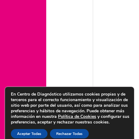
empezar de forma segura
Ejercicio y embarazo para fortalecer tu cuerpo y cuidar
de tu bebé
Legal
Aviso legal
Condiciones de uso web
Política legal de privacidad
Política de cookies
Política de calidad y medioambiente
Política de igualdad
Política de seguridad de la información
En Centro de Diagnóstico utilizamos cookies propias y de
terceros para el correcto funcionamiento y visualización de
sitio web por parte del usuario, así como para analizar sus
preferencias y hábitos de navegación. Puede obtener más
información en nuestra
Política de Cookies
y configurar sus
preferencias, aceptar y rechazar nuestras cookies.
© Copyright 2022 Centro de Diagnóstico Granada – Diseñado por
Citysem
Aceptar Todas
Rechazar Todas