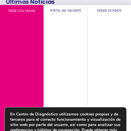
Últimas Noticias
¿Cómo prevenir la diabetes? Hábitos para cuidar tu
PORTAL DEL PACIENTE
DÓNDE ESTAMOS
PEDIR CITA ONLINE
salud a tiempo
Ejercicio cardiovascular: Qué es, beneficios y cómo
empezar de forma segura
Ejercicio y embarazo para fortalecer tu cuerpo y cuidar
de tu bebé
Legal
Aviso legal
Condiciones de uso web
Política legal de privacidad
Política de cookies
Política de calidad y medioambiente
Política de igualdad
Política de seguridad de la información
En Centro de Diagnóstico utilizamos cookies propias y de
terceros para el correcto funcionamiento y visualización de
sitio web por parte del usuario, así como para analizar sus
preferencias y hábitos de navegación. Puede obtener más