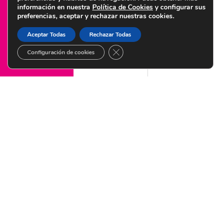
información en nuestra
Política de Cookies
y configurar sus
preferencias, aceptar y rechazar nuestras cookies.
© Copyright 2022 Centro de Diagnóstico Granada – Diseñado por
Citysem
Aceptar Todas
Rechazar Todas
CERRAR EL BANNER DE COOKI
Configuración de cookies