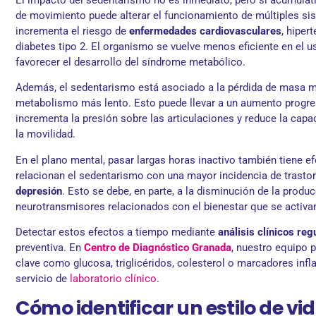
El impacto del sedentarismo no es inmediato, pero sí acumulativ
de movimiento puede alterar el funcionamiento de múltiples sist
incrementa el riesgo de
enfermedades cardiovasculares
, hiper
diabetes tipo 2. El organismo se vuelve menos eficiente en el u
favorecer el desarrollo del síndrome metabólico.
Además, el sedentarismo está asociado a la pérdida de masa mu
metabolismo más lento. Esto puede llevar a un aumento progres
incrementa la presión sobre las articulaciones y reduce la cap
la movilidad.
En el plano mental, pasar largas horas inactivo también tiene e
relacionan el sedentarismo con una mayor incidencia de tras
depresión
. Esto se debe, en parte, a la disminución de la produ
neurotransmisores relacionados con el bienestar que se activan 
Detectar estos efectos a tiempo mediante
análisis clínicos reg
preventiva. En
Centro de Diagnóstico Granada
, nuestro equipo 
clave como glucosa, triglicéridos, colesterol o marcadores infl
servicio de
laboratorio clínico
.
Cómo identificar un estilo de vi