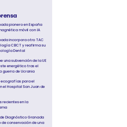
prensa
nada pionero en España
magnética móvil con IA
nada incorpora otro TAC
logía CBCT y reafirma su
ología Dental
be una subvención de la UE
te energético tras el
a guerra de Ucrania
 ecografías para el
n el Hospital San Juan de
 recientes en la
Mama
 de Diagnóstico Granada
o de conservación de una