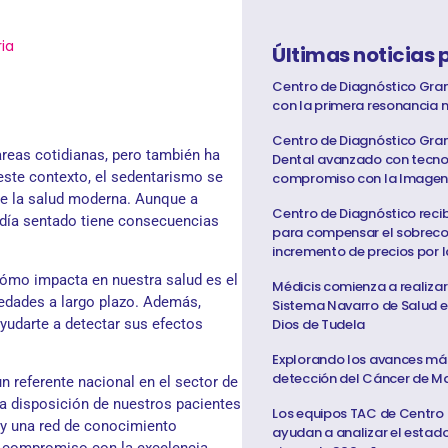
ria
Últimas noticias 
Centro de Diagnóstico Gra
con la primera resonancia 
Centro de Diagnóstico Gra
areas cotidianas, pero también ha
Dental avanzado con tecno
 este contexto, el sedentarismo se
compromiso con la Imagen
de la salud moderna. Aunque a
Centro de Diagnóstico reci
l día sentado tiene consecuencias
para compensar el sobrecos
incremento de precios por l
cómo impacta en nuestra salud es el
Médicis comienza a realizar
medades a largo plazo. Además,
Sistema Navarro de Salud e
udarte a detectar sus efectos
Dios de Tudela
Explorando los avances más
detección del Cáncer de 
un referente nacional en el sector de
 a disposición de nuestros pacientes
Los equipos TAC de Centro
d y una red de conocimiento
ayudan a analizar el estad
ro compromiso con la excelencia