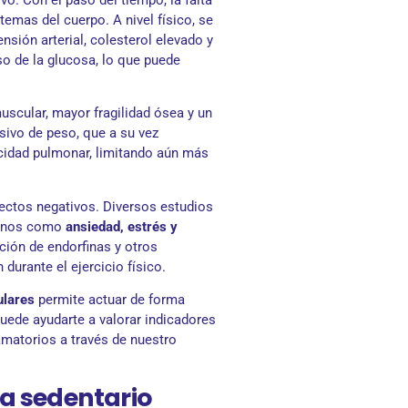
o. Con el paso del tiempo, la falta
emas del cuerpo. A nivel físico, se
tensión arterial, colesterol elevado y
so de la glucosa, lo que puede
scular, mayor fragilidad ósea y un
ivo de peso, que a su vez
acidad pulmonar, limitando aún más
fectos negativos. Diversos estudios
tornos como
ansiedad, estrés y
cción de endorfinas y otros
durante el ejercicio físico.
ulares
permite actuar de forma
puede ayudarte a valorar indicadores
amatorios a través de nuestro
da sedentario