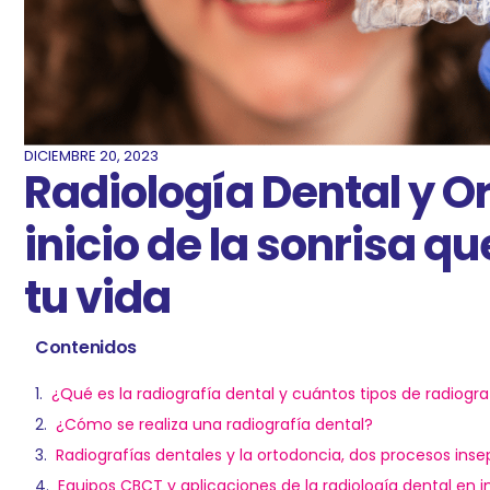
DICIEMBRE 20, 2023
Radiología Dental y Or
inicio de la sonrisa q
tu vida
Contenidos
¿Qué es la radiografía dental y cuántos tipos de radiogra
¿Cómo se realiza una radiografía dental?
Radiografías dentales y la ortodoncia, dos procesos inse
Equipos CBCT y aplicaciones de la radiología dental en 