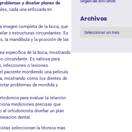
virgen de 300 años
r problemas y diseñar planes de
tales, cada una enfocada en
Archivos
a imagen completa de la boca, que
xilar y estructuras circundantes. Es
s, la mandíbula y la posición de las
rea específica de la boca, mostrando
so circundante. Es valiosa para
s, infecciones o lesiones.
 el paciente mordiendo una película
ida, mostrando cómo los dientes de
etectar problemas de mordida y
ortodoncia para evaluar la relación
orciona mediciones precisas que
o al ortodoncista diseñar un plan
ineación dental.
ntistas seleccionan la técnica más