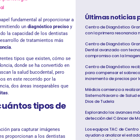
al
Últimas noticias 
pel fundamental al proporcionar a
permitiendo un
diagnóstico preciso
y
Centro de Diagnóstico Gra
con la primera resonancia 
do la capacidad de los dentistas
 desarrollo de tratamientos más
Centro de Diagnóstico Gra
oncia
.
Dental avanzado con tecno
compromiso con la Imagen
erentes tipos que existen, cómo se
odoncia, donde se ha convertido en
Centro de Diagnóstico reci
scan la salud bucodental, pero
para compensar el sobrecos
incremento de precios por l
s en este recorrido por la
oncia, dos áreas inseparables que
Médicis comienza a realizar
itas
.
Sistema Navarro de Salud e
Dios de Tudela
cuántos tipos de
Explorando los avances más
detección del Cáncer de 
Los equipos TAC de Centro
iación para capturar imágenes
ayudan a analizar el estad
es proporcionan a los dentistas