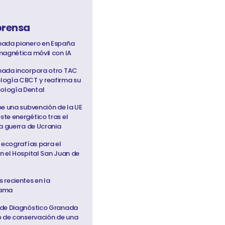
prensa
nada pionero en España
magnética móvil con IA
nada incorpora otro TAC
logía CBCT y reafirma su
ología Dental
be una subvención de la UE
te energético tras el
a guerra de Ucrania
 ecografías para el
n el Hospital San Juan de
 recientes en la
Mama
 de Diagnóstico Granada
o de conservación de una