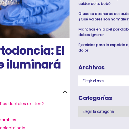
cuidar de tu bebé
Glucosa dos horas después 
¿Qué valores son normales
Manchas en la piel por diab
debes ignorar
Ejercicios para la espalda q
todoncia: El
dolor
ue iluminará
Archivos
Categorías
fías dentales existen?
parables
implantología