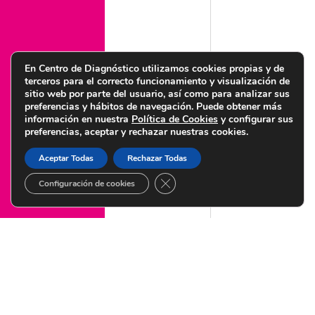
Política de calidad y medioambiente
Política de igualdad
Política de seguridad de la información
En Centro de Diagnóstico utilizamos cookies propias y de
terceros para el correcto funcionamiento y visualización de
sitio web por parte del usuario, así como para analizar sus
preferencias y hábitos de navegación. Puede obtener más
información en nuestra
Política de Cookies
y configurar sus
preferencias, aceptar y rechazar nuestras cookies.
© Copyright 2022 Centro de Diagnóstico Granada – Diseñado por
Citysem
Aceptar Todas
Rechazar Todas
CERRAR EL BANNER DE COOKI
Configuración de cookies