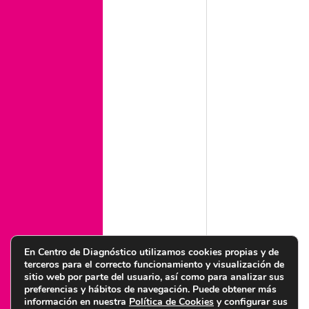
¿Cómo prevenir la diabetes? Hábitos para cuidar tu
salud a tiempo
Ejercicio cardiovascular: Qué es, beneficios y cómo
empezar de forma segura
Ejercicio y embarazo para fortalecer tu cuerpo y cuidar
de tu bebé
Legal
Aviso legal
Condiciones de uso web
Política legal de privacidad
Política de cookies
Política de calidad y medioambiente
Política de igualdad
Política de seguridad de la información
En Centro de Diagnóstico utilizamos cookies propias y de
terceros para el correcto funcionamiento y visualización de
sitio web por parte del usuario, así como para analizar sus
preferencias y hábitos de navegación. Puede obtener más
información en nuestra
Política de Cookies
y configurar sus