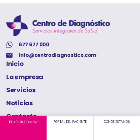
677 677 000
info@centrodiagnostico.com
Inicio
La empresa
Servicios
Noticias
Contacto
PORTAL DEL PACIENTE
DÓNDE ESTAMOS
PEDIR CITA ONLINE
Trabaja con nosotros
Últimas Noticias