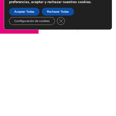
preferencias, aceptar y rechazar nuestras cookies.
© Copyright 2022 Centro de Diagnóstico Granada – Diseñado por
Citysem
Aceptar Todas
Rechazar Todas
CERRAR EL BANNER DE COOKI
Configuración de cookies