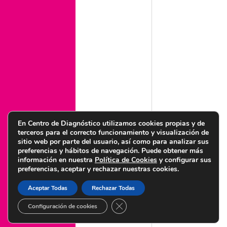
de tu bebé
Legal
Aviso legal
Condiciones de uso web
Política legal de privacidad
Política de cookies
Política de calidad y medioambiente
Política de igualdad
Política de seguridad de la información
En Centro de Diagnóstico utilizamos cookies propias y de
terceros para el correcto funcionamiento y visualización de
sitio web por parte del usuario, así como para analizar sus
preferencias y hábitos de navegación. Puede obtener más
información en nuestra
Política de Cookies
y configurar sus
preferencias, aceptar y rechazar nuestras cookies.
© Copyright 2022 Centro de Diagnóstico Granada – Diseñado por
Citysem
Aceptar Todas
Rechazar Todas
CERRAR EL BANNER DE COOKI
Configuración de cookies