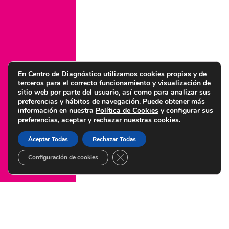
Política legal de privacidad
Política de cookies
Política de calidad y medioambiente
Política de igualdad
Política de seguridad de la información
En Centro de Diagnóstico utilizamos cookies propias y de
terceros para el correcto funcionamiento y visualización de
sitio web por parte del usuario, así como para analizar sus
preferencias y hábitos de navegación. Puede obtener más
información en nuestra
Política de Cookies
y configurar sus
preferencias, aceptar y rechazar nuestras cookies.
© Copyright 2022 Centro de Diagnóstico Granada – Diseñado por
Citysem
Aceptar Todas
Rechazar Todas
CERRAR EL BANNER DE COOKI
Configuración de cookies