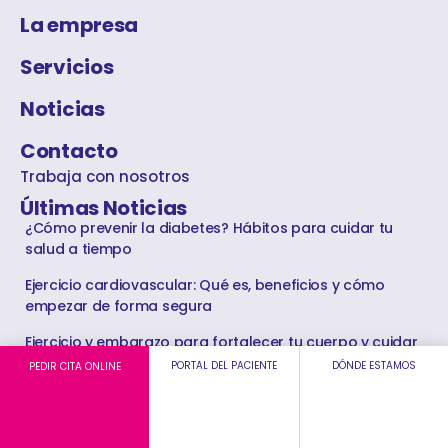
La empresa
Servicios
Noticias
Contacto
Trabaja con nosotros
Últimas Noticias
¿Cómo prevenir la diabetes? Hábitos para cuidar tu
salud a tiempo
Ejercicio cardiovascular: Qué es, beneficios y cómo
empezar de forma segura
Ejercicio y embarazo para fortalecer tu cuerpo y cuidar
de tu bebé
PORTAL DEL PACIENTE
DÓNDE ESTAMOS
PEDIR CITA ONLINE
Legal
Aviso legal
Condiciones de uso web