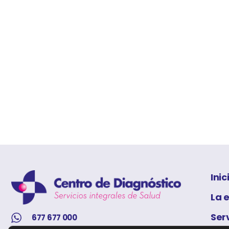
Inic
La 
Ser
677 677 000