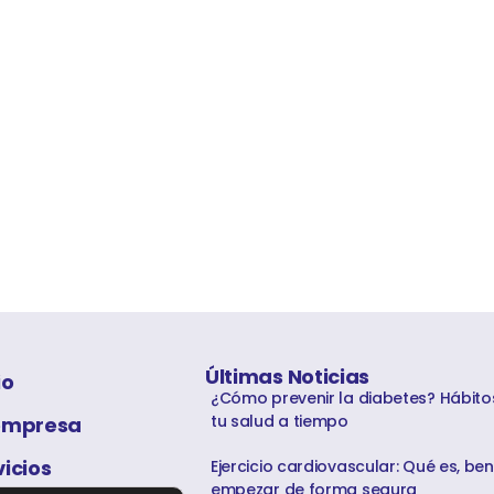
Últimas Noticias
io
¿Cómo prevenir la diabetes? Hábito
tu salud a tiempo
empresa
vicios
Ejercicio cardiovascular: Qué es, be
empezar de forma segura