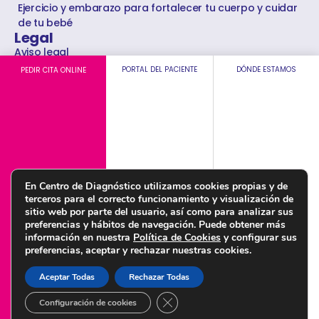
Ejercicio y embarazo para fortalecer tu cuerpo y cuidar
de tu bebé
Legal
Aviso legal
PORTAL DEL PACIENTE
DÓNDE ESTAMOS
PEDIR CITA ONLINE
Condiciones de uso web
Política legal de privacidad
Política de cookies
Política de calidad y medioambiente
Política de igualdad
Política de seguridad de la información
En Centro de Diagnóstico utilizamos cookies propias y de
terceros para el correcto funcionamiento y visualización de
sitio web por parte del usuario, así como para analizar sus
preferencias y hábitos de navegación. Puede obtener más
información en nuestra
Política de Cookies
y configurar sus
preferencias, aceptar y rechazar nuestras cookies.
© Copyright 2022 Centro de Diagnóstico Granada – Diseñado por
Citysem
Aceptar Todas
Rechazar Todas
CERRAR EL BANNER DE COOKI
Configuración de cookies