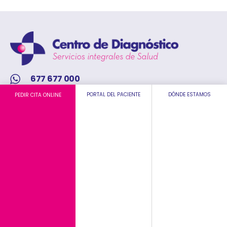
677 677 000
info@centrodiagnostico.com
PORTAL DEL PACIENTE
DÓNDE ESTAMOS
PEDIR CITA ONLINE
Inicio
La empresa
Servicios
Noticias
Contacto
Trabaja con nosotros
Últimas Noticias