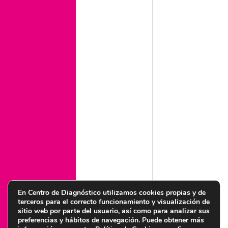
¿Cómo prevenir la diabetes? Hábitos para cuidar tu
salud a tiempo
Ejercicio cardiovascular: Qué es, beneficios y cómo
empezar de forma segura
Ejercicio y embarazo para fortalecer tu cuerpo y cuidar
de tu bebé
Legal
Aviso legal
Condiciones de uso web
Política legal de privacidad
Política de cookies
Política de calidad y medioambiente
Política de igualdad
Política de seguridad de la información
En Centro de Diagnóstico utilizamos cookies propias y de
terceros para el correcto funcionamiento y visualización de
sitio web por parte del usuario, así como para analizar sus
preferencias y hábitos de navegación. Puede obtener más