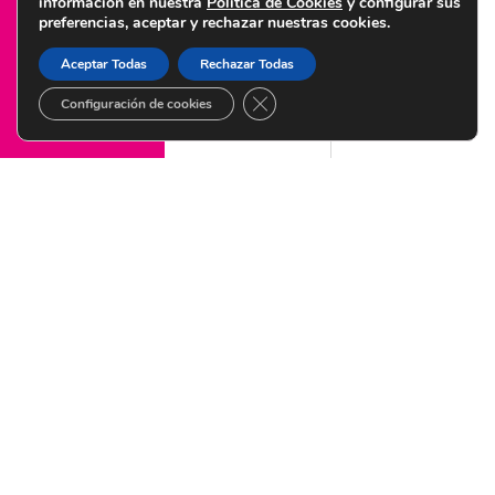
información en nuestra
Política de Cookies
y configurar sus
preferencias, aceptar y rechazar nuestras cookies.
© Copyright 2022 Centro de Diagnóstico Granada – Diseñado por
Citysem
Aceptar Todas
Rechazar Todas
CERRAR EL BANNER DE COOKI
Configuración de cookies