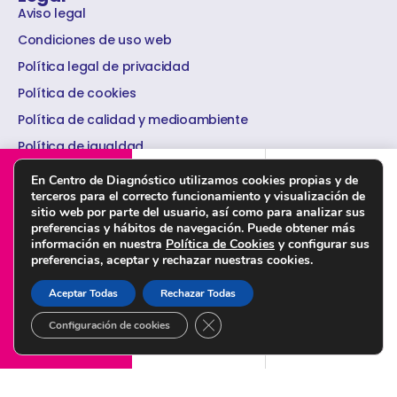
Aviso legal
Condiciones de uso web
Política legal de privacidad
Política de cookies
Política de calidad y medioambiente
Política de igualdad
PORTAL DEL PACIENTE
DÓNDE ESTAMOS
PEDIR CITA ONLINE
Política de seguridad de la información
En Centro de Diagnóstico utilizamos cookies propias y de
terceros para el correcto funcionamiento y visualización de
sitio web por parte del usuario, así como para analizar sus
preferencias y hábitos de navegación. Puede obtener más
información en nuestra
Política de Cookies
y configurar sus
preferencias, aceptar y rechazar nuestras cookies.
© Copyright 2022 Centro de Diagnóstico Granada – Diseñado por
Citysem
Aceptar Todas
Rechazar Todas
CERRAR EL BANNER DE COOKI
Configuración de cookies