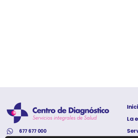
Inic
La 
Ser
677 677 000