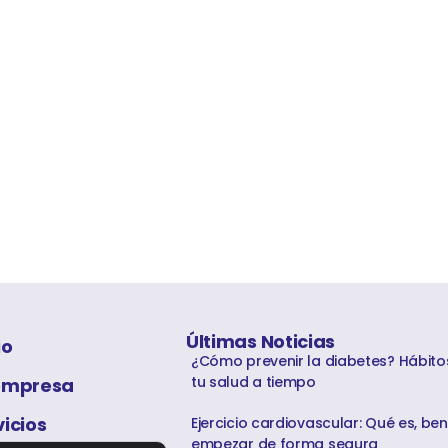
Últimas Noticias
io
¿Cómo prevenir la diabetes? Hábito
tu salud a tiempo
empresa
vicios
Ejercicio cardiovascular: Qué es, be
empezar de forma segura