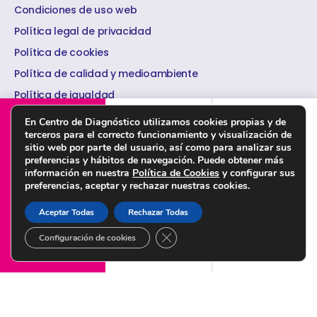
Condiciones de uso web
Política legal de privacidad
Política de cookies
Política de calidad y medioambiente
Política de igualdad
PORTAL DEL PACIENTE
DÓNDE ESTAMOS
PEDIR CITA ONLINE
Política de seguridad de la información
En Centro de Diagnóstico utilizamos cookies propias y de
terceros para el correcto funcionamiento y visualización de
sitio web por parte del usuario, así como para analizar sus
preferencias y hábitos de navegación. Puede obtener más
información en nuestra
Política de Cookies
y configurar sus
preferencias, aceptar y rechazar nuestras cookies.
© Copyright 2022 Centro de Diagnóstico Granada – Diseñado por
Citysem
Aceptar Todas
Rechazar Todas
CERRAR EL BANNER DE COOKI
Configuración de cookies