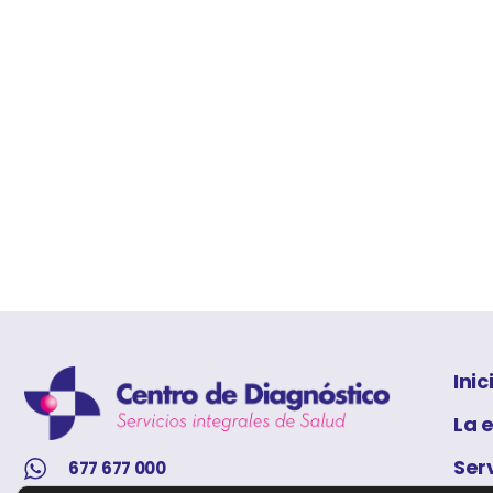
Inic
La 
Ser
677 677 000