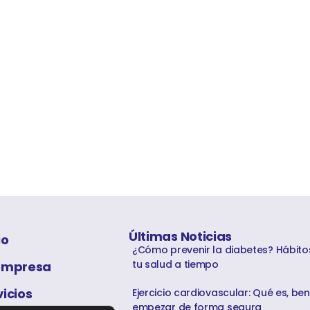
Últimas Noticias
io
¿Cómo prevenir la diabetes? Hábito
tu salud a tiempo
empresa
vicios
Ejercicio cardiovascular: Qué es, be
empezar de forma segura